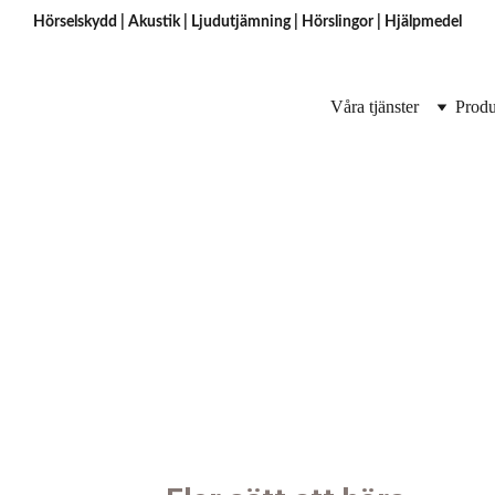
Hörselskydd
 | 
Akustik
 | 
Ljudutjämning
 | 
Hörslingor
 | H
jälpmedel
Våra tjänster
Produ