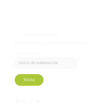
transistorsweden.com
Prenumerera på vårt nyhetsbrev
Din mailadress
Skicka