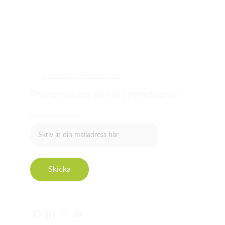
transistorsweden.com
Prenumerera på vårt nyhetsbrev
Din mailadress
Skicka