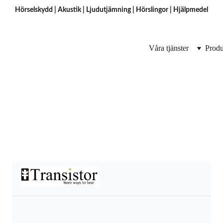
Hörselskydd
 | 
Akustik
 | 
Ljudutjämning
 | 
Hörslingor
 | H
jälpmedel
Våra tjänster
Produ