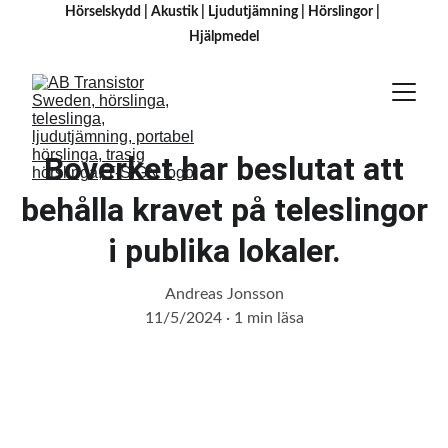
Hörselskydd
 | 
Akustik
 | 
Ljudutjämning
 | 
Hörslingor
 | 
H
jälpmedel
Boverket har beslutat att
behålla kravet på teleslingor
i publika lokaler.
Andreas Jonsson
11/5/2024
1 min läsa