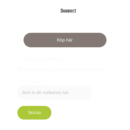
Support
Köp här
transistorsweden.com
Prenumerera på vårt nyhetsbrev
Din mailadress
Skicka