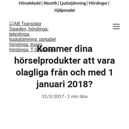
Hörselskydd
 | 
Akustik
 | 
Ljudutjämning
 | 
Hörslingor
 | 
H
jälpmedel
Kommer dina
hörselprodukter att vara
olagliga från och med 1
januari 2018?
11/3/2017
1 min läsa