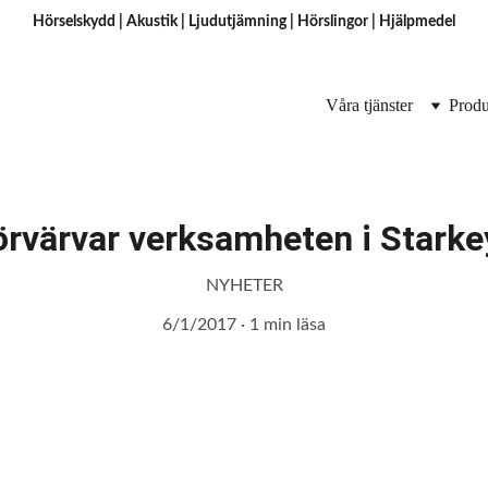
Hörselskydd
 | 
Akustik
 | 
Ljudutjämning
 | 
Hörslingor
 | H
jälpmedel
Våra tjänster
Produ
förvärvar verksamheten i Stark
NYHETER
6/1/2017
1 min läsa