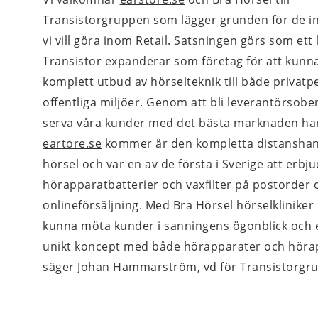
Transistorgruppen som lägger grunden för de in
vi vill göra inom Retail. Satsningen görs som ett l
Transistor expanderar som företag för att kunna
komplett utbud av hörselteknik till både privatp
offentliga miljöer. Genom att bli leverantörsobe
serva våra kunder med det bästa marknaden har 
eartore.se
 kommer är den kompletta distansha
hörsel och var en av de första i Sverige att erbju
hörapparatbatterier och vaxfilter på postorder 
onlineförsäljning. Med Bra Hörsel hörselkliniker
kunna möta kunder i sanningens ögonblick och e
unikt koncept med både hörapparater och hörap
säger Johan Hammarström, vd för Transistorgr