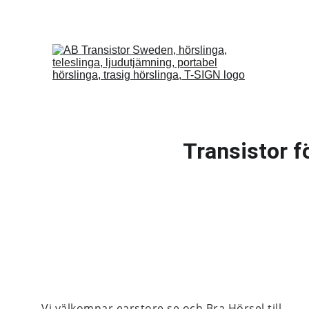
Transistor 
Vi välkomnar 
earstore.se
 och Bra Hörsel till 