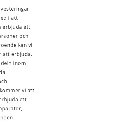
vesteringar 
ed i att 
 erbjuda ett 
ersoner och 
roende kan vi 
att erbjuda. 
ndeln inom 
da 
och 
 kommer vi att 
rbjuda ett 
parater, 
uppen.