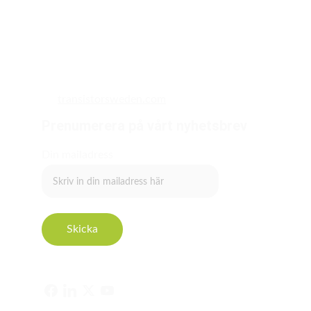
transistorsweden.com
Prenumerera på vårt nyhetsbrev
Din mailadress
Skicka