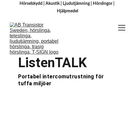
Hörselskydd
 | 
Akustik
 | 
Ljudutjämning
 | 
Hörslingor
 | 
H
jälpmedel
ListenTALK
Portabel intercomutrustning för 
tuffa miljöer